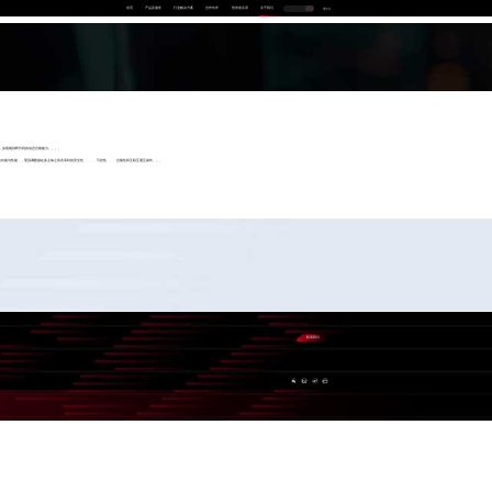
首页
产品及服务
行业解决方案
合作伙伴
投资者关系
关于我们
中
EN
，实现规则即代码的动态合规能力。。。。
，更强调数据在多主体之间共享时的安全性、、、、可控性、、、合规性和互联互通互操作。。。
联系我们